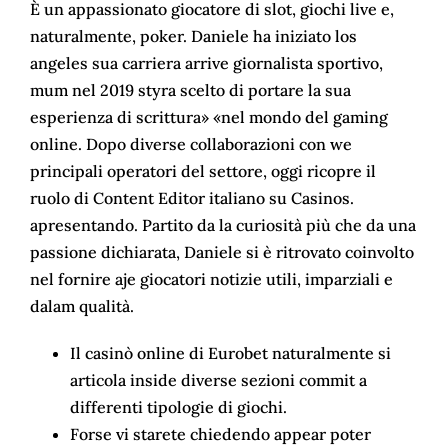
È un appassionato giocatore di slot, giochi live e,
naturalmente, poker. Daniele ha iniziato los
angeles sua carriera arrive giornalista sportivo,
mum nel 2019 styra scelto di portare la sua
esperienza di scrittura» «nel mondo del gaming
online. Dopo diverse collaborazioni con we
principali operatori del settore, oggi ricopre il
ruolo di Content Editor italiano su Casinos.
apresentando. Partito da la curiosità più che da una
passione dichiarata, Daniele si è ritrovato coinvolto
nel fornire aje giocatori notizie utili, imparziali e
dalam qualità.
Il casinò online di Eurobet naturalmente si
articola inside diverse sezioni commit a
differenti tipologie di giochi.
Forse vi starete chiedendo appear poter