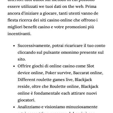
essere utilizzati we tuoi dati on the web. Prima
ancora d’iniziare a giocare, tanti utenti vanno de
flesta ricerca dei siti casino online che offrono i
migliori benefit casino e votre promozioni più
incentivanti.
Successivamente, potrai ricaricare il tuo conto
cliccando sul pulsante omonimo presente sul
sito.
Offrire giochi di online casino come Slot
device online, Poker survive, Baccarat online,
Different roulette games live, Blackjack
reside, oltre che Roulette online, Blackjack
online è fondamentale each attirare nuovi
giocatori.
Analizziamo e visioniamo minuziosamente