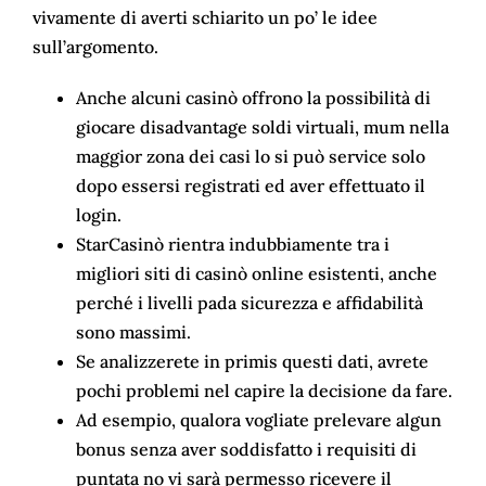
vivamente di averti schiarito un po’ le idee
sull’argomento.
Anche alcuni casinò offrono la possibilità di
giocare disadvantage soldi virtuali, mum nella
maggior zona dei casi lo si può service solo
dopo essersi registrati ed aver effettuato il
login.
StarCasinò rientra indubbiamente tra i
migliori siti di casinò online esistenti, anche
perché i livelli pada sicurezza e affidabilità
sono massimi.
Se analizzerete in primis questi dati, avrete
pochi problemi nel capire la decisione da fare.
Ad esempio, qualora vogliate prelevare algun
bonus senza aver soddisfatto i requisiti di
puntata no vi sarà permesso ricevere il