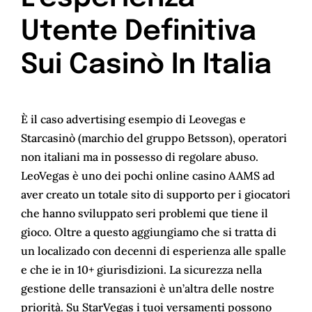
Utente Definitiva
Sui Casinò In Italia
È il caso advertising esempio di Leovegas e
Starcasinò (marchio del gruppo Betsson), operatori
non italiani ma in possesso di regolare abuso.
LeoVegas è uno dei pochi online casino AAMS ad
aver creato un totale sito di supporto per i giocatori
che hanno sviluppato seri problemi que tiene il
gioco. Oltre a questo aggiungiamo che si tratta di
un localizado con decenni di esperienza alle spalle
e che ie in 10+ giurisdizioni. La sicurezza nella
gestione delle transazioni è un’altra delle nostre
priorità. Su StarVegas i tuoi versamenti possono