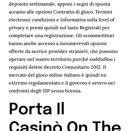
deposito settimanale, apponi i segni di spunta
accanto alle opzioni Contratto di gioco, Termini
electronic condizioni e Informativa sulla level of
privacy e premi quindi sul tasto Registrati per
completare una registrazione. Gli scommettitori
hanno anche accesso a innumerevoli opzioni
offerte da service provider stranieri, che possono
operare nel nostro territorio purché soddisfino i
requisiti delete decreto Comunitario 2012. Il
mercato del gioco online italiano è quindi en
extremo regolamentato e il governo è severo nei
confronti degli ISP senza licenza.
Porta Il
Casinò On The