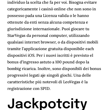
individuo la scelta che fa per voi. Bisogna evitare
categoricamente i casinò online che non sono in
possesso pada una Licenza valida o le hanno
ottenute da enti senza alcuna competenza e
giurisdizione internazionale. Puoi giocare tu
StarVegas da personal computer, utilizzando
qualsiasi internet browser, o da dispositivi mobili
tramite l’applicazione gratuita disponibile each
dispositivi iOS. Per i nuovi iscritti è previsto el
bonus d’ingresso astuto a 100 pound dopo la
bombig ricarica. Inoltre, sono disponibili dei bonus
progressivi legati aje singoli giochi. Una delle
caratteristiche più notevoli di LeoVegas è la
registrazione con SPID.
Jackpotcity