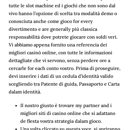
tutte le slot machine ed i giochi che non sono dal
vivo hanno l’opzione di scelta tra modalità demo o
conosciuta anche come gioco for every
divertimento e are generally più classica
responsabilità dove potrete giocare con soldi veri.
Vi abbiamo appena fornito una referencia dei
migliori casinò online, con tutte le informazioni
dettagliate che vi servono, senza perdere ore a
cercarle for each conto vostro. Prima di proseguire,
devi inserire i dati di un cedula d’identità valido
scegliendo tra Patente di guida, Passaporto e Carta
dalam identità.
Il nostro giusto è trovare my partner and i
migliori siti di casino online che si adattano
de flesta vostra strategia dalam gioco.
Una volta cliccato su questa voce, si apriranno