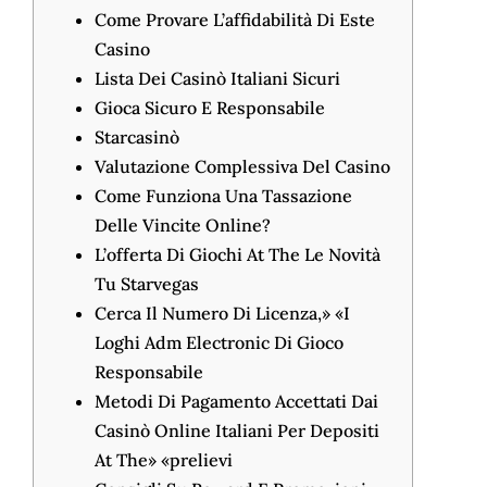
Come Provare L’affidabilità Di Este
Casino
Lista Dei Casinò Italiani Sicuri
Gioca Sicuro E Responsabile
Starcasinò
Valutazione Complessiva Del Casino
Come Funziona Una Tassazione
Delle Vincite Online?
L’offerta Di Giochi At The Le Novità
Tu Starvegas
Cerca Il Numero Di Licenza,» «I
Loghi Adm Electronic Di Gioco
Responsabile
Metodi Di Pagamento Accettati Dai
Casinò Online Italiani Per Depositi
At The» «prelievi