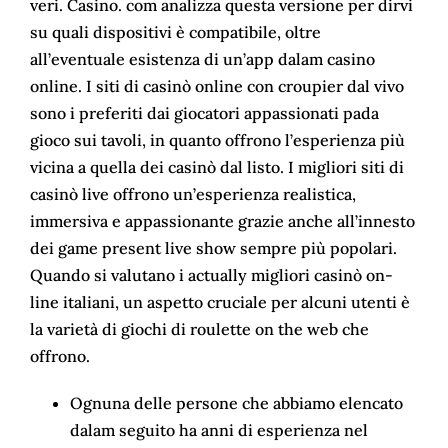
veri. Casino. com analizza questa versione per dirvi
su quali dispositivi è compatibile, oltre
all’eventuale esistenza di un’app dalam casino
online. I siti di casinò online con croupier dal vivo
sono i preferiti dai giocatori appassionati pada
gioco sui tavoli, in quanto offrono l’esperienza più
vicina a quella dei casinò dal listo. I migliori siti di
casinò live offrono un’esperienza realistica,
immersiva e appassionante grazie anche all’innesto
dei game present live show sempre più popolari.
Quando si valutano i actually migliori casinò on-
line italiani, un aspetto cruciale per alcuni utenti è
la varietà di giochi di roulette on the web che
offrono.
Ognuna delle persone che abbiamo elencato
dalam seguito ha anni di esperienza nel