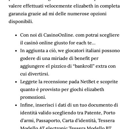
valere effettuati velocemente elizabeth in completa
garanzia grazie ad mi delle numerose opzioni
disponibili.
Con noi di CasinoOnline. com potrai scegliere
il casinò online giusto for each te…
In aggiunta a ciò, we giocatori italiani possono
godere di una miriade di benefit per
aggiungere el pizzico di “bankroll” extra con
cui divertirsi.
Leggete la recensione pada NetBet e scoprite
quanto è provvisto per giochi elizabeth
promozioni.
Infine, inserisci i dati di un tuo documento di
identità valido scegliendo tra Patente, Porto
d’armi, Passaporto, Carta d’identità, Tessera
Modello AT electronic Tessera Modello BT.