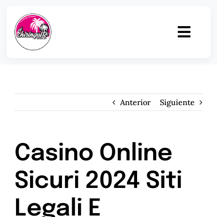
Saltar
al
contenido
Toggl
Navig
Inicio
Anterior
Siguiente
Gastronomía
Drinks
Casino Online
Chiringuito
Sicuri 2024 Siti
Eventos
Legali E
Equipo