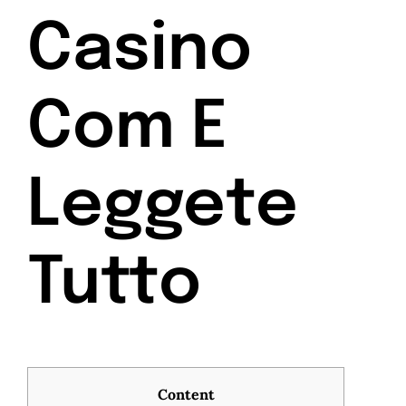
Casino
Com E
Leggete
Tutto
Content