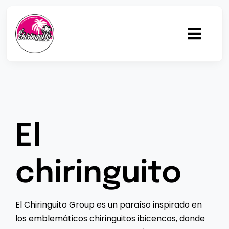
Saltar
al
contenido
Toggl
Navig
Inicio
Gastronomía
El
Drinks
chiringuito
Chiringuito
Eventos
El Chiringuito Group es un paraíso inspirado en
los emblemáticos chiringuitos ibicencos, donde
Equipo