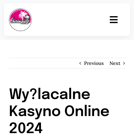
Skip
to
content
Toggl
Navig
Home
Previous
Next
Gastronomy
Drinks
Wy?lacalne
Beach Bar
Kasyno Online
Events
2024
Team