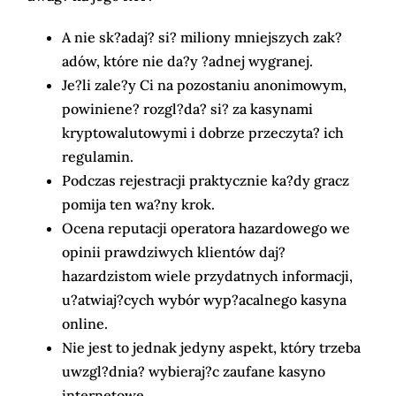
A nie sk?adaj? si? miliony mniejszych zak?
adów, które nie da?y ?adnej wygranej.
Je?li zale?y Ci na pozostaniu anonimowym,
powiniene? rozgl?da? si? za kasynami
kryptowalutowymi i dobrze przeczyta? ich
regulamin.
Podczas rejestracji praktycznie ka?dy gracz
pomija ten wa?ny krok.
Ocena reputacji operatora hazardowego we
opinii prawdziwych klientów daj?
hazardzistom wiele przydatnych informacji,
u?atwiaj?cych wybór wyp?acalnego kasyna
online.
Nie jest to jednak jedyny aspekt, który trzeba
uwzgl?dnia? wybieraj?c zaufane kasyno
internetowe.