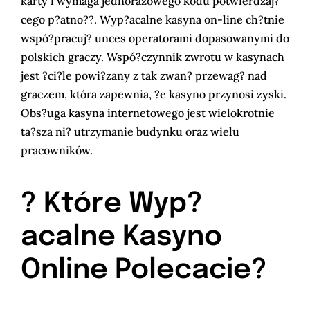
karty i wymaga jednorazowego kodu potwierdzaj?
cego p?atno??. Wyp?acalne kasyna on-line ch?tnie
wspó?pracuj? unces operatorami dopasowanymi do
polskich graczy. Wspó?czynnik zwrotu w kasynach
jest ?ci?le powi?zany z tak zwan? przewag? nad
graczem, która zapewnia, ?e kasyno przynosi zyski.
Obs?uga kasyna internetowego jest wielokrotnie
ta?sza ni? utrzymanie budynku oraz wielu
pracowników.
? Które Wyp?
acalne Kasyno
Online Polecacie?