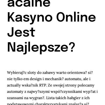
acalne
Kasyno Online
Jest
Najlepsze?
Wybieraj?c sloty do zabawy warto orientowa? si?
nie tylko em design i mechanik? automatu, ale i
actually wska?nik RTP. Ze swojej strony polecamy
automaty z najwy?szymi wspó?czynnikami wyp?at i
szansami na wygran?. Lista takich habgier z ich
podstawowymi charakterystykami znalaz?a si?