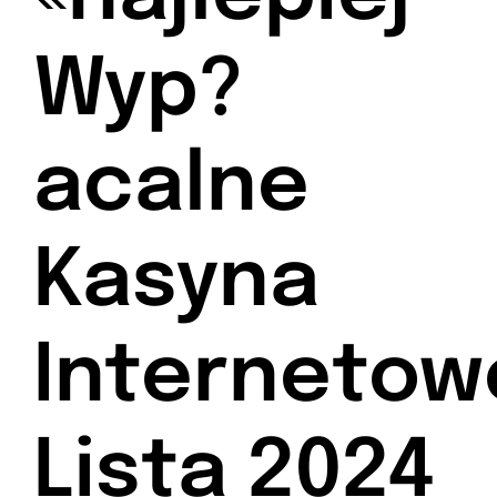
Wyp?
acalne
Kasyna
Internetow
Lista 2024