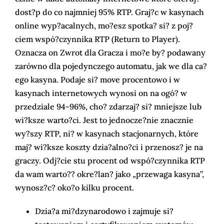
dost?p do co najmniej 95% RTP. Graj?c w kasynach
online wyp?acalnych, mo?esz spotka? si? z poj?
ciem wspó?czynnika RTP (Return to Player).
Oznacza on Zwrot dla Gracza i mo?e by? podawany
zarówno dla pojedynczego automatu, jak we dla ca?
ego kasyna. Podaje si? move procentowo i w
kasynach internetowych wynosi on na ogó? w
przedziale 94-96%, cho? zdarzaj? si? mniejsze lub
wi?ksze warto?ci. Jest to jednocze?nie znacznie
wy?szy RTP, ni? w kasynach stacjonarnych, które
maj? wi?ksze koszty dzia?alno?ci i przenosz? je na
graczy. Odj?cie stu procent od wspó?czynnika RTP
da wam warto?? okre?lan? jako „przewaga kasyna”,
wynosz?c? oko?o kilku procent.
Dzia?a mi?dzynarodowo i zajmuje si?