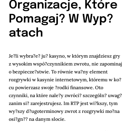
Organizacje, Które
Pomagaj? W Wyp?
atach
Je?li wybra?e? ju? kasyno, w którym znajdziesz gry
z wysokim wspó?czynnikiem zwrotu, nie zapominaj
o bezpiecze?stwie. To równie wa?ny element
rozgrywki w kasynie internetowym, któremu w ko?
cu powierzasz swoje ?rodki finansowe. Oto
czynniki, na które nale?y zwróci? szczególn? uwag?
zanim si? zarejestrujesz. Im RTP jest wi?kszy, tym
wy?szy d?ugoterminowy zwrot z rozgrywki mo?na
osi?gn?? na danym slocie.