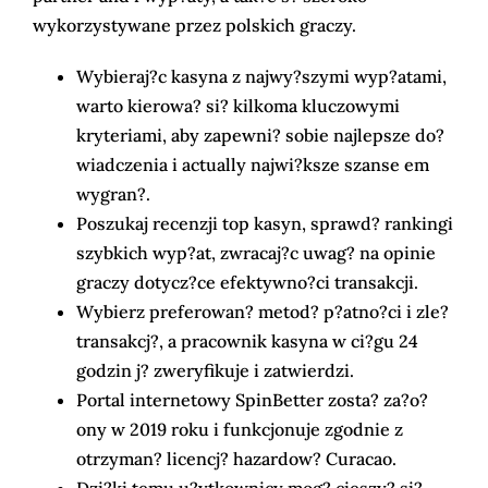
wykorzystywane przez polskich graczy.
Wybieraj?c kasyna z najwy?szymi wyp?atami,
warto kierowa? si? kilkoma kluczowymi
kryteriami, aby zapewni? sobie najlepsze do?
wiadczenia i actually najwi?ksze szanse em
wygran?.
Poszukaj recenzji top kasyn, sprawd? rankingi
szybkich wyp?at, zwracaj?c uwag? na opinie
graczy dotycz?ce efektywno?ci transakcji.
Wybierz preferowan? metod? p?atno?ci i zle?
transakcj?, a pracownik kasyna w ci?gu 24
godzin j? zweryfikuje i zatwierdzi.
Portal internetowy SpinBetter zosta? za?o?
ony w 2019 roku i funkcjonuje zgodnie z
otrzyman? licencj? hazardow? Curacao.
Dzi?ki temu u?ytkownicy mog? cieszy? si?