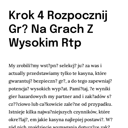
Krok 4 Rozpocznij
Gr? Na Grach Z
Wysokim Rtp
My zrobili?my wst?pn? selekcj? ju? za was i
actually przedstawiamy tylko te kasyna, które
gwarantuj? bezpieczn? gr?, a do tego zapewniaj?
potencja? wysokich wyp?at. Pami?taj, ?e wyniki
gier hazardowych my partner and i zak?adów s?
cz??ciowo lub ca?kowicie zale?ne od przypadku.
Istnieje kilka najwa?niejszych czynników, które
okre?laj?, em jakie kasyna najlepiej postawi?. W?
ród nich znajdziecie wymagania dotycz?ce zak?