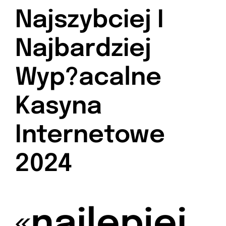
Najszybciej I
Najbardziej
Wyp?acalne
Kasyna
Internetowe
2024
«najlepiej