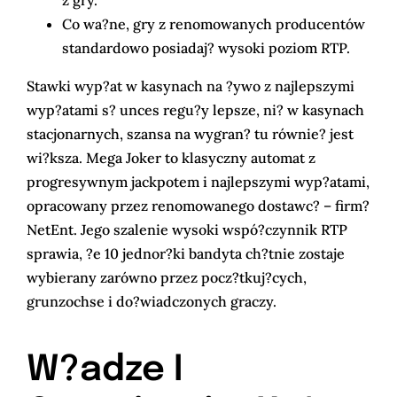
z gry.
Co wa?ne, gry z renomowanych producentów
standardowo posiadaj? wysoki poziom RTP.
Stawki wyp?at w kasynach na ?ywo z najlepszymi
wyp?atami s? unces regu?y lepsze, ni? w kasynach
stacjonarnych, szansa na wygran? tu równie? jest
wi?ksza. Mega Joker to klasyczny automat z
progresywnym jackpotem i najlepszymi wyp?atami,
opracowany przez renomowanego dostawc? – firm?
NetEnt. Jego szalenie wysoki wspó?czynnik RTP
sprawia, ?e 10 jednor?ki bandyta ch?tnie zostaje
wybierany zarówno przez pocz?tkuj?cych,
grunzochse i do?wiadczonych graczy.
W?adze I