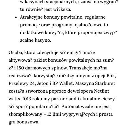
w kasynach stacjonarnych, szansa na wygran?
tu równie? jest wi?ksza.
Atrakcyjne bonusy powitalne, regularne
promocje oraz programy lojalno?ciowe to
dodatkowe korzy?ci, które proponuje» «wyp?
acalne kasyno.
Osoba, która zdecyduje si? em gr?, mo?e
aktywowa? pakiet bonusów powitalnych na sum?
z? i 150 darmowych spinów. Transakcje mo?na
realizowa?, korzystaj?c mi?dzy innymi z opcji Blik,
Przelewy 24, Jeton i BP Wallet. Maszyna Starburst
zosta?a stworzona poprzez dewelopera NetEnt
watts 2013 roku my partner and i aktualnie cieszy
si? spor? popularno?ci?. Automat wcale nie jest
skomplikowany – 12 linii wygrywaj?cych i prosta
gra bonusowa.