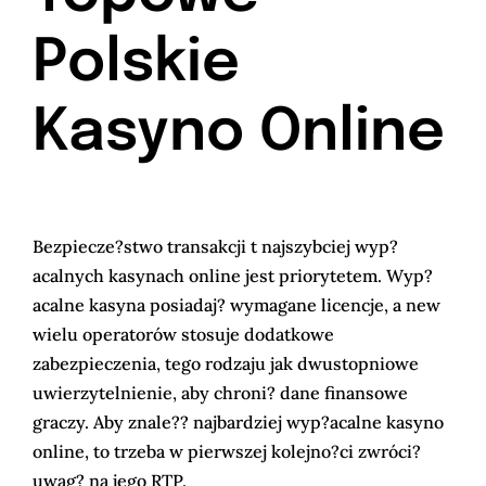
Polskie
Kasyno Online
Bezpiecze?stwo transakcji t najszybciej wyp?
acalnych kasynach online jest priorytetem. Wyp?
acalne kasyna posiadaj? wymagane licencje, a new
wielu operatorów stosuje dodatkowe
zabezpieczenia, tego rodzaju jak dwustopniowe
uwierzytelnienie, aby chroni? dane finansowe
graczy. Aby znale?? najbardziej wyp?acalne kasyno
online, to trzeba w pierwszej kolejno?ci zwróci?
uwag? na jego RTP.